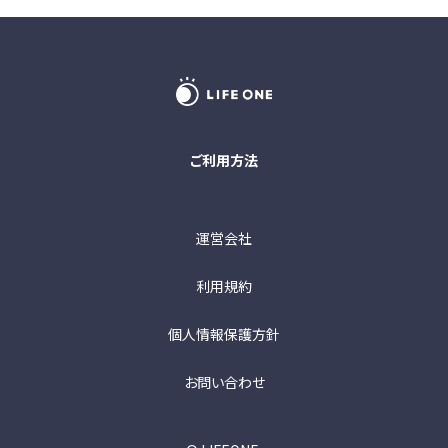
るものとします。
2. 当社は、利用目的の変更を行った場合には、変更後の
目的について、当社所定の方法により、ユーザーに通知
し、または本サービスにおいて公表するものとします。
第5条（個人情報の第三者提供）
ご利用方法
1. 当社は、次に掲げる場合を除いて、あらかじめユーザー
の同意を得ることなく、第三者に個人情報を提供いたしま
せん。
運営会社
①人の生命、身体または財産の保護のために必要がある
利用規約
場合であって、本人の同意を得ることが困難であるとき
②公衆衛生の向上または児童の健全な育成の推進のた
個人情報保護方針
めに特に必要がある場合であって、本人の同意を得るこ
とが困難であるとき
お問い合わせ
③国の機関もしくは地方公共団体またはその委託を受け
た者が法令の定める事務を遂行することに対して協力す