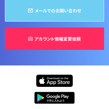
は当社に連絡をする場合
④…【必要な方法を記載】
メールでのお問い合わせ
第3条（個人情報を収集・利用する目的）
当社が個人情報を収集・利用する目的は、以下のとおり
です。
アカウント情報変更依頼
①本サービスの提供・運営のため
②ユーザーからのお問い合わせに回答するため（本人確
認を行うことを含む）
③メンテナンス、重要なお知らせなど必要に応じたご連絡
のため
④…【必要な目的を記載】
第4条（利用目的の変更）
1. 当社は、利用目的が変更前と関連性を有すると合理的
に認められる場合に限り、個人情報の利用目的を変更す