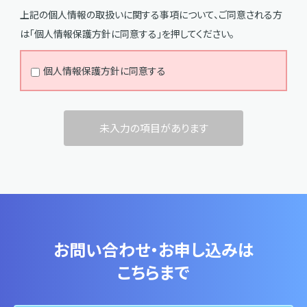
1. 「個人情報」とは、個人情報保護法にいう「個人情報」を
上記の個人情報の取扱いに関する事項について、ご同意される方
指すものとし、生存する個人に関する情報であって、当該
は「個人情報保護方針に同意する」を押してください。
情報に含まれる氏名、生年月日、住所、電話番号、連絡先
その他の記述等により特定の個人を識別できる情報及び
個人情報保護方針に同意する
容貌、指紋、声紋にかかるデータ、及び健康保険証の保険
者番号などの当該情報単体から特定の個人を識別でき
る情報（個人識別情報）いいます。
未入力の項目があります
2. 「登録医療機関」とは、本サービス利用規約で定めるも
のをいいます。
第3条（個人情報の収集方法）
当社は、以下の方法により個人情報を取得します。
お問い合わせ・お申し込みは
①ユーザーが本サービスを利用する際に、登録する場合
こちらまで
②ユーザーから直接書面または口頭で提供される場合
③登録医療機関が本サービスの利用の際、ユーザーまた